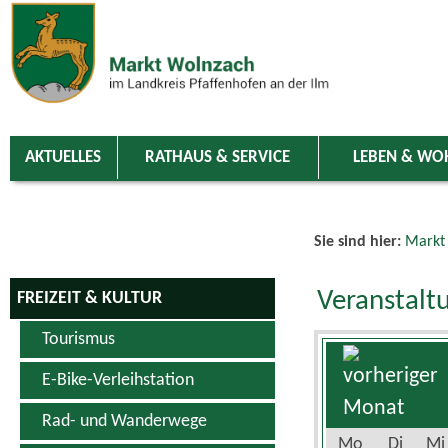
Zum Inhalt
,
zur Navigation
oder
zur Startseite
springen.
chließen
AKTUELLES
RATHAUS & SERVICE
LEBEN & WO
Sie sind hier:
Markt
Veranstalt
FREIZEIT & KULTUR
Tourismus
E-Bike-Verleihstation
Rad- und Wanderwege
Mo
Di
Mi