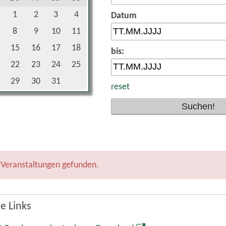
1
2
3
4
Datum
8
9
10
11
15
16
17
18
bis:
22
23
24
25
29
30
31
reset
 Veranstaltungen gefunden.
e Links