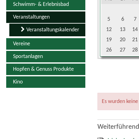
Schwimm- & Erlebnisbad
Veranstaltungen
5
6
7
12
13
14
Veranstaltungskalender
19
20
21
Vereine
26
27
28
Sportanlagen
Hopfen & Genuss Produkte
Kino
Es wurden keine
Weiterführend