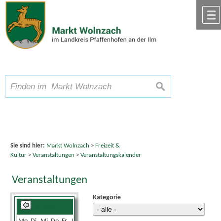
Zum Inhalt
,
zur Navigation
oder
zur Startseite
springen.
chließen
A
Schriftgröße
A
suchen
A
Sie sind hier:
Markt Wolnzach
>
Freizeit &
Kultur
>
Veranstaltungen
>
Veranstaltungskalender
Veranstaltungen
Kategorie
Oktober 2024