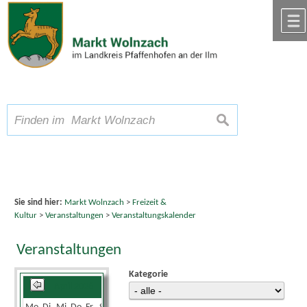
Zum Inhalt
,
zur Navigation
oder
zur Startseite
springen.
chließen
A
Schriftgröße
A
suchen
A
Sie sind hier:
Markt Wolnzach
>
Freizeit &
Kultur
>
Veranstaltungen
>
Veranstaltungskalender
Veranstaltungen
Kategorie
April 2026