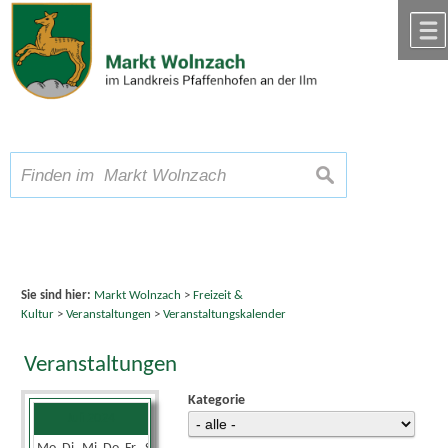
Zum Inhalt
,
zur Navigation
oder
zur Startseite
springen.
chließen
A
Schriftgröße
A
suchen
A
Sie sind hier:
Markt Wolnzach
>
Freizeit &
Kultur
>
Veranstaltungen
>
Veranstaltungskalender
Veranstaltungen
Kategorie
Juli 2024