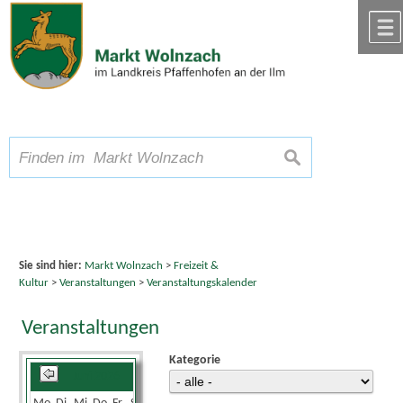
Zum Inhalt
,
zur Navigation
oder
zur Startseite
springen.
chließen
A
Schriftgröße
A
suchen
A
Sie sind hier:
Markt Wolnzach
>
Freizeit &
Kultur
>
Veranstaltungen
>
Veranstaltungskalender
Veranstaltungen
Kategorie
Juni 2026