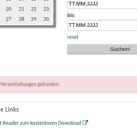
t Reader zum kostenlosen Download
Markt Wolnzach
Rathaus
Marktplatz 1
85283 Wolnzach
08442 65-0
08442 65-34
info@wolnzach.de
www.wolnzach.de