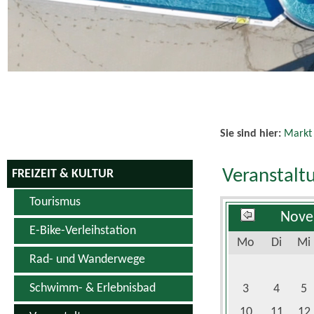
Schwimm- & Erlebnisbad
3
4
5
10
11
12
Veranstaltungen
17
18
19
Veranstaltungskalender
24
25
26
Vereine
Sportanlagen
Hopfen & Genuss Produkte
Kino
Es wurden keine
Weiterführend