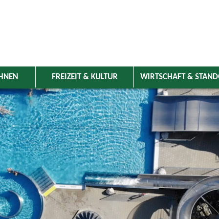
HNEN
FREIZEIT & KULTUR
WIRTSCHAFT & STAN
 Wolnzach
>
Freizeit & Kultur
>
Veranstaltungen
>
Veranstaltungskale
ungen
Kategorie
mber 2025
Do
Fr
Sa
So
Suchwort
1
2