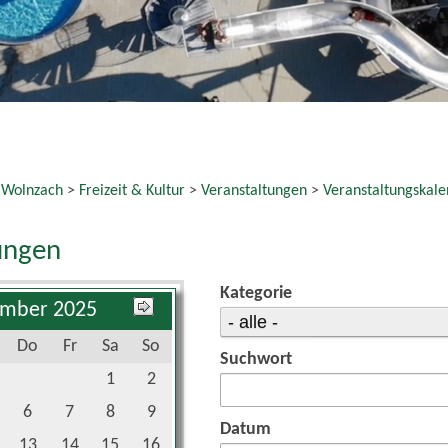
6
7
8
9
Datum
13
14
15
16
20
21
22
23
bis:
27
28
29
30
reset
 Veranstaltungen gefunden.
e Links