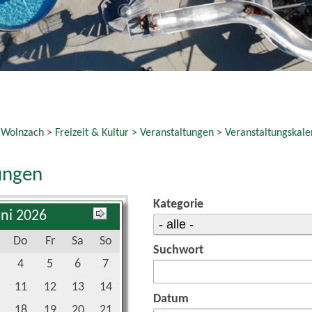
 Wolnzach
>
Freizeit & Kultur
>
Veranstaltungen
>
Veranstaltungskale
ungen
Kategorie
uni 2026
Do
Fr
Sa
So
Suchwort
4
5
6
7
11
12
13
14
Datum
18
19
20
21