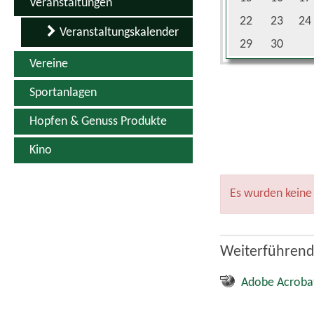
Veranstaltungen
22
23
24
Veranstaltungskalender
29
30
Vereine
Sportanlagen
Hopfen & Genuss Produkte
Kino
Es wurden keine
Weiterführend
Adobe Acroba