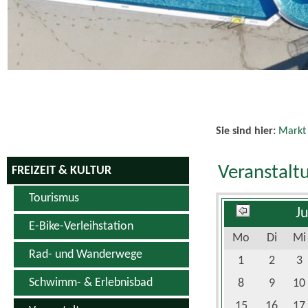
Sie sind hier:
Markt
Veranstalt
FREIZEIT & KULTUR
Tourismus
J
E-Bike-Verleihstation
Mo
Di
Mi
Rad- und Wanderwege
1
2
3
Schwimm- & Erlebnisbad
8
9
10
15
16
17