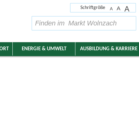
A
Schriftgröße
A
A
su
DORT
ENERGIE & UMWELT
AUSBILDUNG & KARRIERE
nder