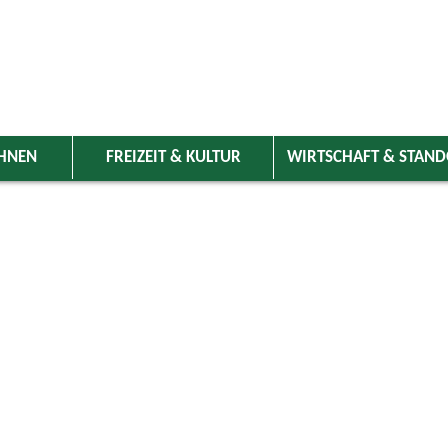
HNEN
FREIZEIT & KULTUR
WIRTSCHAFT & STAN
 Wolnzach
>
Freizeit & Kultur
>
Veranstaltungen
>
Veranstaltungskale
ungen
Kategorie
Juli
2026
Suchwort
Do
Fr
Sa
So