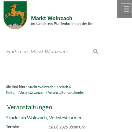
Zum Inhalt
,
zur Navigation
oder
zur Startseite
springen.
chließen
A
Schriftgröße
A
suchen
A
Sie sind hier:
Markt Wolnzach
>
Freizeit &
Kultur
>
Veranstaltungen
>
Veranstaltungskalender
Veranstaltungen
Stockclub Wolnzach, Volksfestturnier
Termin:
16.08.2026 08:00 Uhr