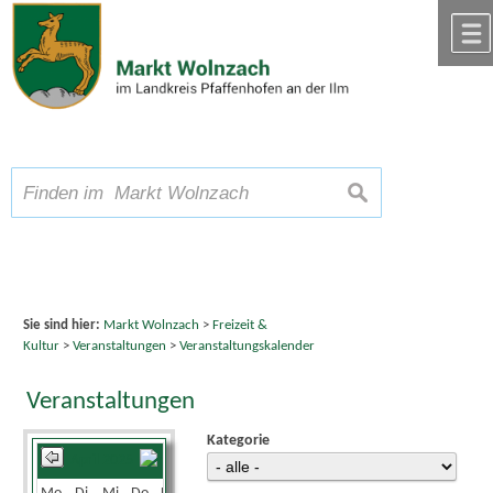
Zum Inhalt
,
zur Navigation
oder
zur Startseite
springen.
chließen
A
Schriftgröße
A
suchen
A
Sie sind hier:
Markt Wolnzach
>
Freizeit &
Kultur
>
Veranstaltungen
>
Veranstaltungskalender
Veranstaltungen
Kategorie
April 2025