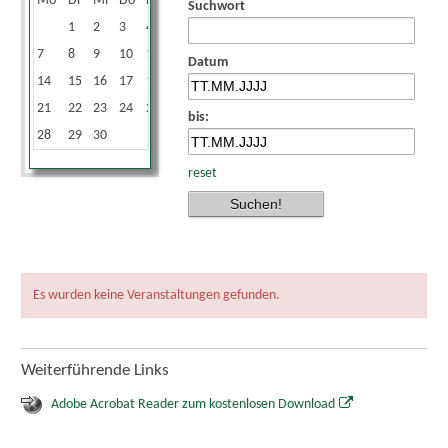
Mo
Di
Mi
Do
Fr
Sa
So
Suchwort
1
2
3
4
5
6
7
8
9
10
11
12
13
Datum
14
15
16
17
18
19
20
21
22
23
24
25
26
27
bis:
28
29
30
reset
Es wurden keine Veranstaltungen gefunden.
Weiterführende Links
Adobe Acrobat Reader zum kostenlosen Download