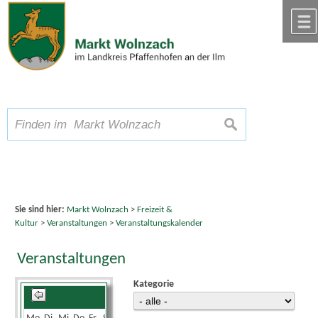
Zum Inhalt
,
zur Navigation
oder
zur Startseite
springen.
chließen
A
Schriftgröße
A
suchen
A
Sie sind hier:
Markt Wolnzach
>
Freizeit &
Kultur
>
Veranstaltungen
>
Veranstaltungskalender
Veranstaltungen
Kategorie
Januar 2025