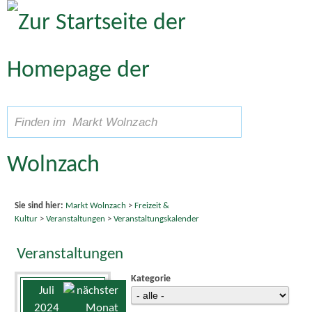
Zum Inhalt
,
zur Navigation
oder
zur Startseite
springen.
A
Schriftgröße
A
suchen
A
Sie sind hier:
Markt Wolnzach
>
Freizeit &
Kultur
>
Veranstaltungen
>
Veranstaltungskalender
Veranstaltungen
Kategorie
Juli
2024