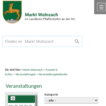
Zum Inhalt
,
zur Navigation
oder
zur Startseite
springen.
chließen
A
Schriftgröße
A
suchen
A
Sie sind hier:
Markt Wolnzach
>
Freizeit &
Kultur
>
Veranstaltungen
>
Veranstaltungskalender
Veranstaltungen
Kategorie
Juni 2026