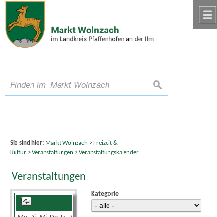
Zum Inhalt
,
zur Navigation
oder
zur Startseite
springen.
chließen
A
Schriftgröße
A
suchen
A
Sie sind hier:
Markt Wolnzach
>
Freizeit &
Kultur
>
Veranstaltungen
>
Veranstaltungskalender
Veranstaltungen
Kategorie
August 2026