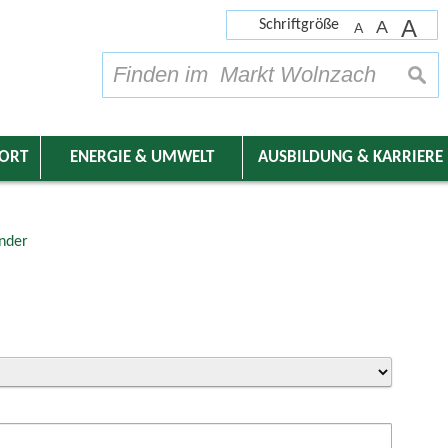
A
Schriftgröße
A
A
su
DORT
ENERGIE & UMWELT
AUSBILDUNG & KARRIERE
nder