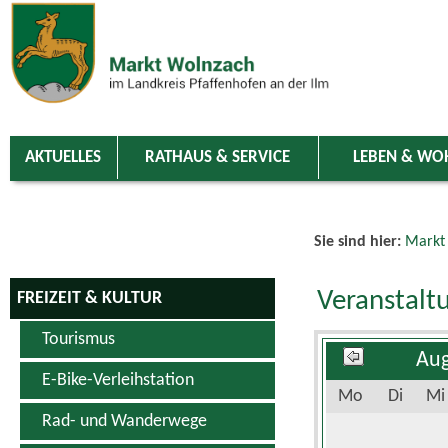
Zum Inhalt
,
zur Navigation
oder
zur Startseite
springen.
chließen
AKTUELLES
RATHAUS & SERVICE
LEBEN & WO
Sie sind hier:
Markt
Veranstalt
FREIZEIT & KULTUR
Tourismus
Aug
E-Bike-Verleihstation
Mo
Di
Mi
Rad- und Wanderwege
Schwimm- & Erlebnisbad
3
4
5