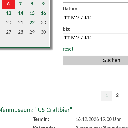
Datum
13
14
15
16
20
21
22
23
bis:
27
28
29
30
reset
1
2
fenmuseum: "US-Craftbier"
Termin:
16.12.2026 19:00 Uhr
Kategorie:
Bierseminar/Bierverkost