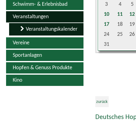
10
11
12
Veranstaltungen
17
18
19
Veranstaltungskalender
24
25
26
Vereine
31
Sportanlagen
Hopfen & Genuss Produkte
Kino
zurück
Deutsches Hop