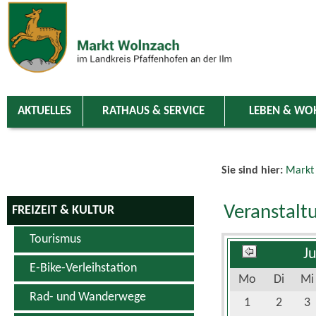
Zum Inhalt
,
zur Navigation
oder
zur Startseite
springen.
chließen
AKTUELLES
RATHAUS & SERVICE
LEBEN & WO
Sie sind hier:
Markt
Veranstalt
FREIZEIT & KULTUR
Tourismus
J
E-Bike-Verleihstation
Mo
Di
Mi
Rad- und Wanderwege
1
2
3