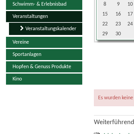
Schwimm- & Erlebnisbad
8
9
10
15
16
17
Veranstaltungen
22
23
24
Veranstaltungskalender
29
30
Vereine
Sportanlagen
Hopfen & Genuss Produkte
Kino
Es wurden keine
Weiterführend