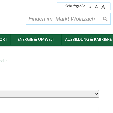
A
Schriftgröße
A
A
su
DORT
ENERGIE & UMWELT
AUSBILDUNG & KARRIERE
nder