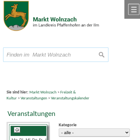
Zum Inhalt
,
zur Navigation
oder
zur Startseite
springen.
chließen
A
Schriftgröße
A
suchen
A
Sie sind hier:
Markt Wolnzach
>
Freizeit &
Kultur
>
Veranstaltungen
>
Veranstaltungskalender
Veranstaltungen
Kategorie
August 2026