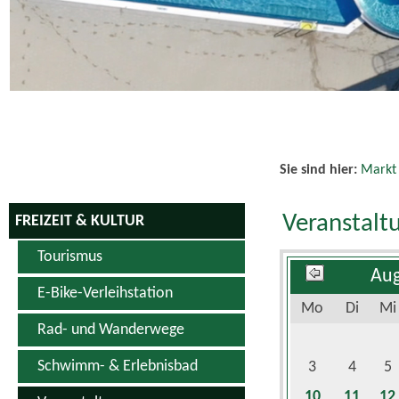
Sie sind hier:
Markt
Veranstalt
FREIZEIT & KULTUR
Tourismus
Aug
E-Bike-Verleihstation
Mo
Di
Mi
Rad- und Wanderwege
Schwimm- & Erlebnisbad
3
4
5
10
11
12