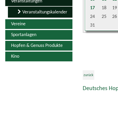
Veranstaltungen
17
18
19
Veranstaltungskalender
24
25
26
Vereine
31
Sportanlagen
Hopfen & Genuss Produkte
Kino
zurück
Deutsches Hop