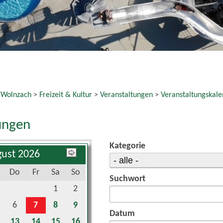
 Wolnzach
>
Freizeit & Kultur
>
Veranstaltungen
>
Veranstaltungskale
ungen
Kategorie
ust 2026
Do
Fr
Sa
So
Suchwort
1
2
6
7
8
9
Datum
13
14
15
16