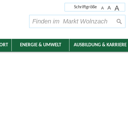
A
Schriftgröße
A
A
su
DORT
ENERGIE & UMWELT
AUSBILDUNG & KARRIERE
nder