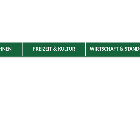
HNEN
FREIZEIT & KULTUR
WIRTSCHAFT & STAN
 Wolnzach
>
Freizeit & Kultur
>
Veranstaltungen
>
Veranstaltungskale
ungen
Kategorie
ai 2025
Do
Fr
Sa
So
Suchwort
1
2
3
4