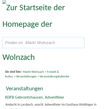
Zum Inhalt
,
zur Navigation
oder
zur Startseite
springen.
A
Schriftgröße
A
suchen
A
Sie sind hier:
Markt Wolnzach
>
Freizeit &
Kultur
>
Veranstaltungen
>
Veranstaltungskalender
Veranstaltungen
KDFB Gebrontshausen, Adventfeier
Andacht in Larsbach, anschl. Adventfeier im Gasthaus Waldinger in