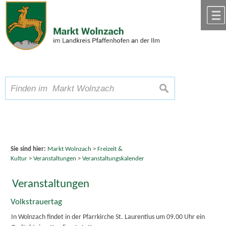
Zum Inhalt
,
zur Navigation
oder
zur Startseite
springen.
chließen
A
Schriftgröße
A
suchen
A
Sie sind hier:
Markt Wolnzach
>
Freizeit &
Kultur
>
Veranstaltungen
>
Veranstaltungskalender
Veranstaltungen
Volkstrauertag
In Wolnzach findet in der Pfarrkirche St. Laurentius um 09.00 Uhr ein