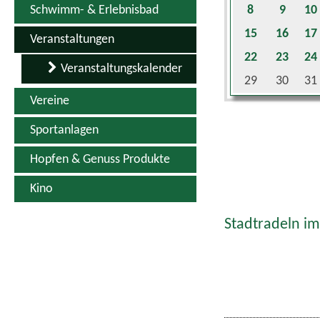
Schwimm- & Erlebnisbad
8
9
10
15
16
17
Veranstaltungen
22
23
24
Veranstaltungskalender
29
30
31
Vereine
Sportanlagen
Hopfen & Genuss Produkte
Kino
Stadtradeln im