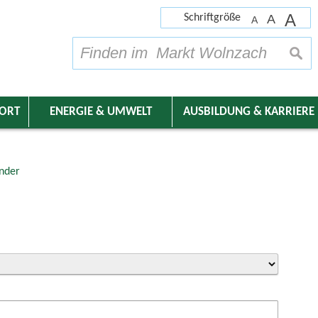
A
Schriftgröße
A
A
su
DORT
ENERGIE & UMWELT
AUSBILDUNG & KARRIERE
nder