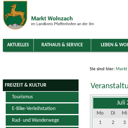
Zum Inhalt
,
zur Navigation
oder
zur Startseite
springen.
chließen
AKTUELLES
RATHAUS & SERVICE
LEBEN & WO
Sie sind hier:
Markt
Veranstalt
FREIZEIT & KULTUR
Tourismus
Juli
E-Bike-Verleihstation
Mo
Di
Mi
Rad- und Wanderwege
1
2
3