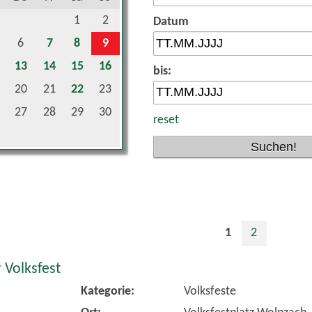
1
2
Datum
6
7
8
9
13
14
15
16
bis:
20
21
22
23
27
28
29
30
reset
1
2
 Volksfest
Kategorie:
Volksfeste
Ort:
Volksfestplatz Wolnzach