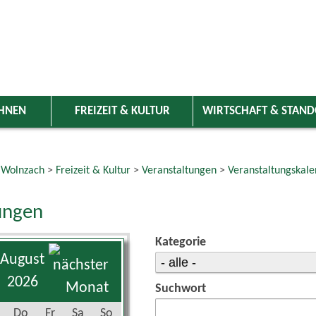
HNEN
FREIZEIT & KULTUR
WIRTSCHAFT & STAN
 Wolnzach
>
Freizeit & Kultur
>
Veranstaltungen
>
Veranstaltungskale
ungen
Kategorie
August
2026
Suchwort
Do
Fr
Sa
So