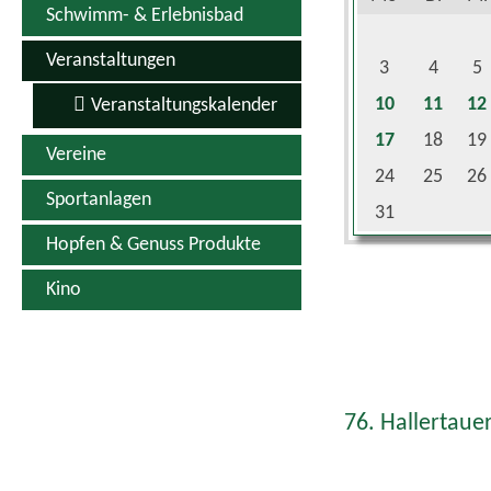
Veranstaltungen
3
4
5
10
11
12
Veranstaltungskalender
17
18
19
Vereine
24
25
26
Sportanlagen
31
Hopfen & Genuss Produkte
Kino
76. Hallertauer