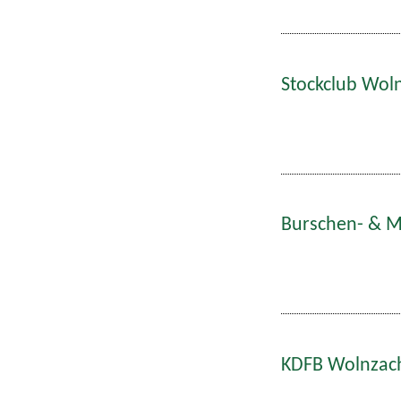
Stockclub Woln
Burschen- & Ma
KDFB Wolnzach