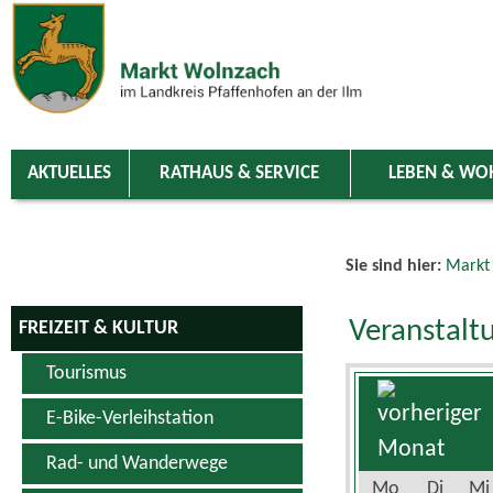
Zum Inhalt
,
zur Navigation
oder
zur Startseite
springen.
chließen
AKTUELLES
RATHAUS & SERVICE
LEBEN & WO
Sie sind hier:
Markt
Veranstalt
FREIZEIT & KULTUR
Tourismus
E-Bike-Verleihstation
Rad- und Wanderwege
Mo
Di
Mi
Schwimm- & Erlebnisbad