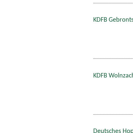
KDFB Gebronts
KDFB Wolnzach
Deutsches Hop