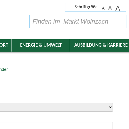
A
Schriftgröße
A
A
su
DORT
ENERGIE & UMWELT
AUSBILDUNG & KARRIERE
nder