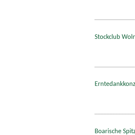
Stockclub Wol
Erntedankkonze
Boarische Spitz