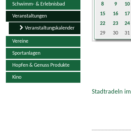
Schwimm- & Erlebnisbad
8
9
10
15
16
17
Veranstaltungen
22
23
24
Veranstaltungskalender
29
30
31
Vereine
Sportanlagen
Hopfen & Genuss Produkte
Kino
Stadtradeln im