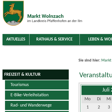
Zum Inhalt
,
zur Navigation
oder
zur Startseite
springen.
chließen
AKTUELLES
RATHAUS & SERVICE
LEBEN & WO
Sie sind hier:
Markt
Veranstalt
FREIZEIT & KULTUR
Tourismus
Juli
E-Bike-Verleihstation
Mo
Di
Mi
Rad- und Wanderwege
1
2
3