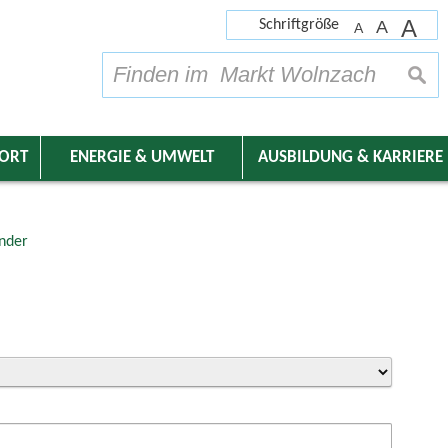
A
Schriftgröße
A
A
su
DORT
ENERGIE & UMWELT
AUSBILDUNG & KARRIERE
nder