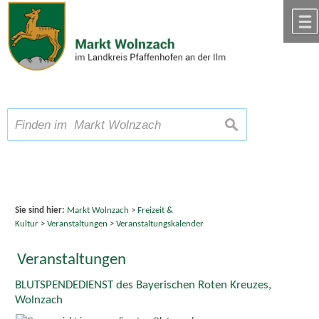
Zum Inhalt
,
zur Navigation
oder
zur Startseite
springen.
chließen
A
Schriftgröße
A
suchen
A
Sie sind hier:
Markt Wolnzach
>
Freizeit &
Kultur
>
Veranstaltungen
>
Veranstaltungskalender
Veranstaltungen
BLUTSPENDEDIENST des Bayerischen Roten Kreuzes,
Wolnzach