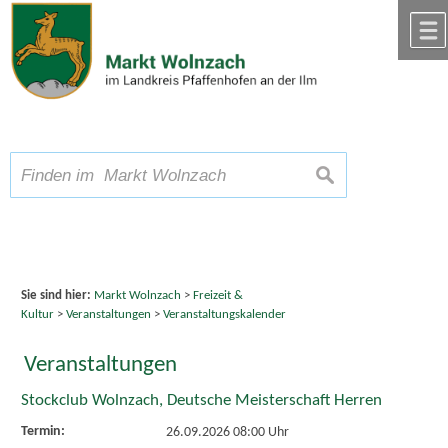
Zum Inhalt
,
zur Navigation
oder
zur Startseite
springen.
chließen
A
Schriftgröße
A
suchen
A
Sie sind hier:
Markt Wolnzach
>
Freizeit &
Kultur
>
Veranstaltungen
>
Veranstaltungskalender
Veranstaltungen
Stockclub Wolnzach, Deutsche Meisterschaft Herren
Termin:
26.09.2026 08:00 Uhr