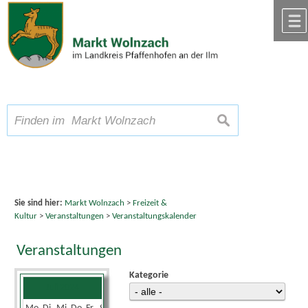
Zum Inhalt
,
zur Navigation
oder
zur Startseite
springen.
chließen
A
Schriftgröße
A
suchen
A
Sie sind hier:
Markt Wolnzach
>
Freizeit &
Kultur
>
Veranstaltungen
>
Veranstaltungskalender
Veranstaltungen
Kategorie
Juli 2024