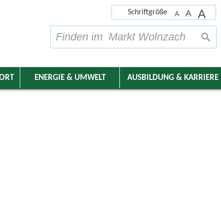
A
Schriftgröße
A
A
su
DORT
ENERGIE & UMWELT
AUSBILDUNG & KARRIERE
nder