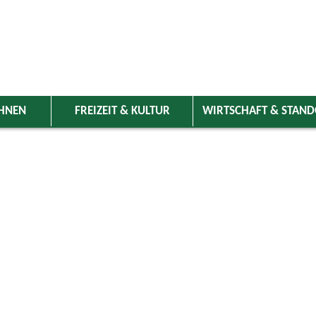
HNEN
FREIZEIT & KULTUR
WIRTSCHAFT & STAN
 Wolnzach
>
Freizeit & Kultur
>
Veranstaltungen
>
Veranstaltungskale
ungen
Kategorie
ust 2024
Do
Fr
Sa
So
Suchwort
1
2
3
4