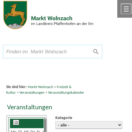
Zum Inhalt
,
zur Navigation
oder
zur Startseite
springen.
chließen
A
Schriftgröße
A
suchen
A
Sie sind hier:
Markt Wolnzach
>
Freizeit &
Kultur
>
Veranstaltungen
>
Veranstaltungskalender
Veranstaltungen
Kategorie
Juli 2025