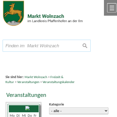
Zum Inhalt
,
zur Navigation
oder
zur Startseite
springen.
chließen
A
Schriftgröße
A
suchen
A
Sie sind hier:
Markt Wolnzach
>
Freizeit &
Kultur
>
Veranstaltungen
>
Veranstaltungskalender
Veranstaltungen
Kategorie
Juli 2024
Mo
Di
Mi
Do
Fr
Sa
So