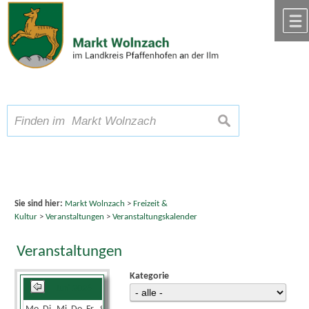
Zum Inhalt
,
zur Navigation
oder
zur Startseite
springen.
chließen
A
Schriftgröße
A
suchen
A
Sie sind hier:
Markt Wolnzach
>
Freizeit &
Kultur
>
Veranstaltungen
>
Veranstaltungskalender
Veranstaltungen
Kategorie
Juni 2026