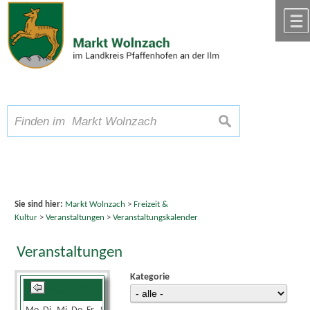
Zum Inhalt
,
zur Navigation
oder
zur Startseite
springen.
chließen
A
Schriftgröße
A
suchen
A
Sie sind hier:
Markt Wolnzach
>
Freizeit &
Kultur
>
Veranstaltungen
>
Veranstaltungskalender
Veranstaltungen
Kategorie
August 2026