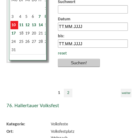
Mo
Di
Mi
Do
Fr
Sa
So
Suchwort
1
2
3
4
5
6
7
8
9
Datum
10
11
12
13
14
15
16
17
18
19
20
21
22
23
bis:
24
25
26
27
28
29
30
31
reset
1
2
weiter
76. Hallertauer Volksfest
Kategorie:
Volksfeste
Ort:
Volksfestplatz