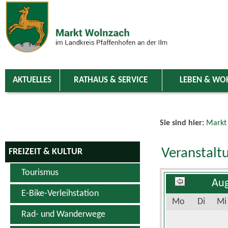
Zum Inhalt
,
zur Navigation
oder
zur Startseite
springen.
chließen
AKTUELLES
RATHAUS & SERVICE
LEBEN & WO
Sie sind hier:
Markt
Veranstalt
FREIZEIT & KULTUR
Tourismus
Aug
E-Bike-Verleihstation
Mo
Di
Mi
Rad- und Wanderwege
Schwimm- & Erlebnisbad
3
4
5