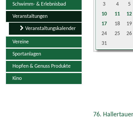
10
11
12
Veranstaltungen
17
18
19
Veranstaltungskalender
24
25
26
Vereine
31
Sportanlagen
Hopfen & Genuss Produkte
Kino
76. Hallertauer