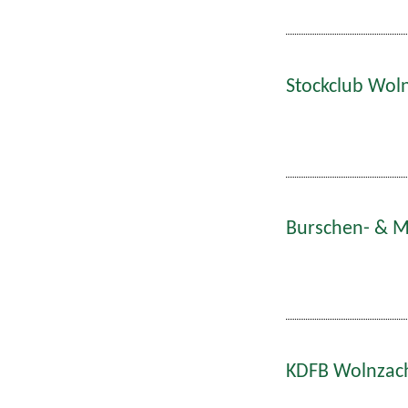
Stockclub Woln
Burschen- & Ma
KDFB Wolnzach