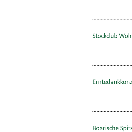
Stockclub Wol
Erntedankkonze
Boarische Spitz