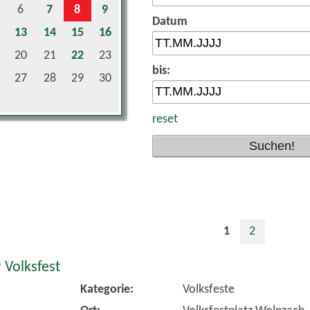
Datum
13
14
15
16
20
21
22
23
bis:
27
28
29
30
reset
1
2
 Volksfest
Kategorie:
Volksfeste
Ort:
Volksfestplatz Wolnzach