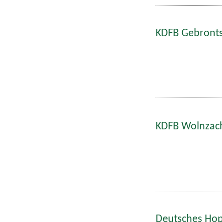
KDFB Gebronts
KDFB Wolnzach
Deutsches Hop