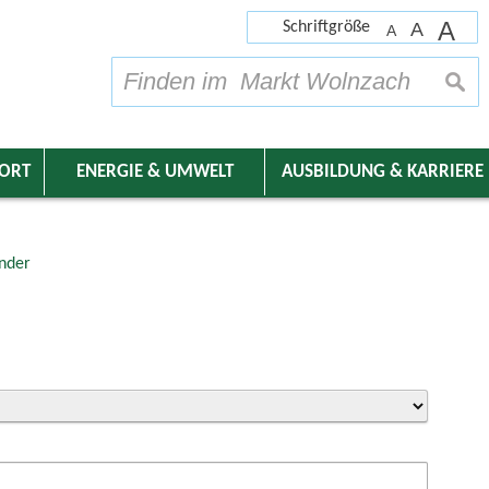
A
Schriftgröße
A
A
su
DORT
ENERGIE & UMWELT
AUSBILDUNG & KARRIERE
nder