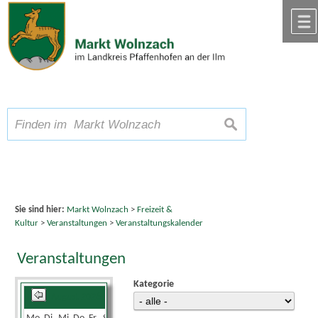
Zum Inhalt
,
zur Navigation
oder
zur Startseite
springen.
chließen
A
Schriftgröße
A
suchen
A
Sie sind hier:
Markt Wolnzach
>
Freizeit &
Kultur
>
Veranstaltungen
>
Veranstaltungskalender
Veranstaltungen
Kategorie
August 2026