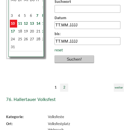
Mo
Di
Mi
Do
Fr
Sa
So
Suchwort
1
2
3
4
5
6
7
8
9
Datum
10
11
12
13
14
15
16
17
18
19
20
21
22
23
bis:
24
25
26
27
28
29
30
31
reset
1
2
weiter
76. Hallertauer Volksfest
Kategorie:
Volksfeste
Ort:
Volksfestplatz