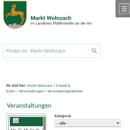
Zum Inhalt
,
zur Navigation
oder
zur Startseite
springen.
chließen
A
Schriftgröße
A
suchen
A
Sie sind hier:
Markt Wolnzach
>
Freizeit &
Kultur
>
Veranstaltungen
>
Veranstaltungskalender
Veranstaltungen
Kategorie
August 2026