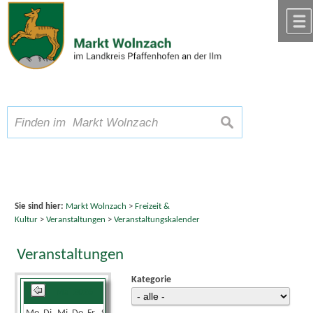
Zum Inhalt
,
zur Navigation
oder
zur Startseite
springen.
chließen
A
Schriftgröße
A
suchen
A
Sie sind hier:
Markt Wolnzach
>
Freizeit &
Kultur
>
Veranstaltungen
>
Veranstaltungskalender
Veranstaltungen
Kategorie
Mai 2026