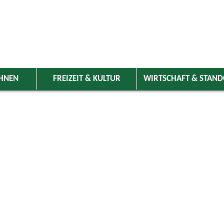
HNEN
FREIZEIT & KULTUR
WIRTSCHAFT & STAN
 Wolnzach
>
Freizeit & Kultur
>
Veranstaltungen
>
Veranstaltungskale
ungen
dlverein Königsfeld, Bier-Fest
22.08.2026 von 18:00
bis 22:00 Uhr
Vereine
Königsfeld Wandererhütte/Feuerwehr (je nach Wetterlage)