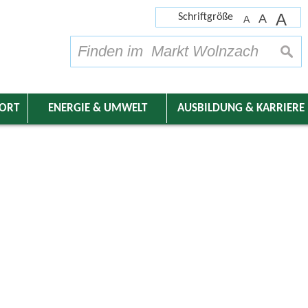
A
Schriftgröße
A
A
su
DORT
ENERGIE & UMWELT
AUSBILDUNG & KARRIERE
nder