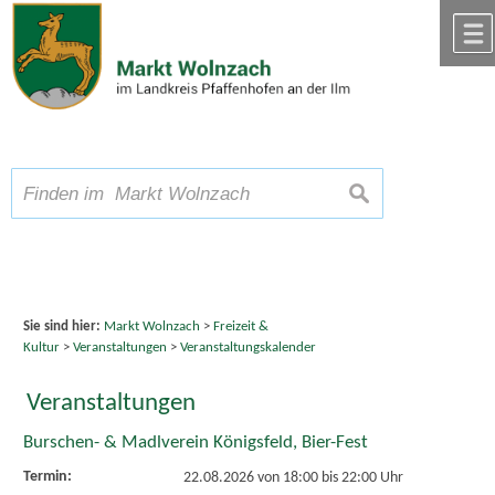
Zum Inhalt
,
zur Navigation
oder
zur Startseite
springen.
chließen
A
Schriftgröße
A
suchen
A
Sie sind hier:
Markt Wolnzach
>
Freizeit &
Kultur
>
Veranstaltungen
>
Veranstaltungskalender
Veranstaltungen
Burschen- & Madlverein Königsfeld, Bier-Fest
Termin:
22.08.2026 von 18:00
bis 22:00 Uhr