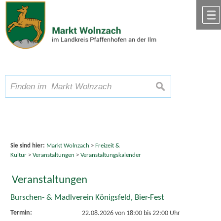
Zum Inhalt
,
zur Navigation
oder
zur Startseite
springen.
chließen
A
Schriftgröße
A
suchen
A
Sie sind hier:
Markt Wolnzach
>
Freizeit &
Kultur
>
Veranstaltungen
>
Veranstaltungskalender
Veranstaltungen
Burschen- & Madlverein Königsfeld, Bier-Fest
Termin:
22.08.2026 von 18:00
bis 22:00 Uhr