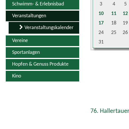
10
11
12
Veranstaltungen
17
18
19
Veranstaltungskalender
24
25
26
Vereine
31
Sportanlagen
Hopfen & Genuss Produkte
Kino
76. Hallertauer