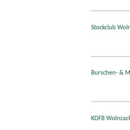
Stockclub Woln
Burschen- & Ma
KDFB Wolnzach