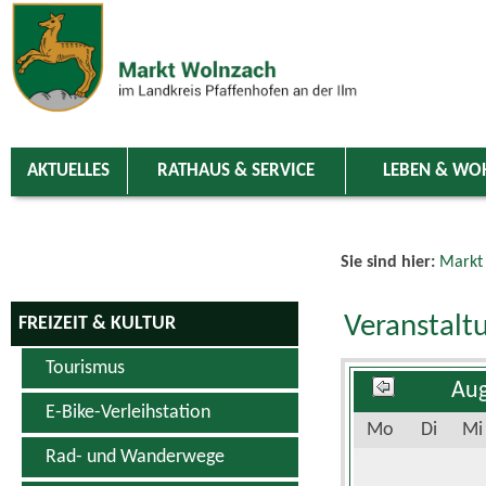
Zum Inhalt
,
zur Navigation
oder
zur Startseite
springen.
chließen
AKTUELLES
RATHAUS & SERVICE
LEBEN & WO
Sie sind hier:
Markt
Veranstalt
FREIZEIT & KULTUR
Tourismus
Aug
E-Bike-Verleihstation
Mo
Di
Mi
Rad- und Wanderwege
Schwimm- & Erlebnisbad
3
4
5