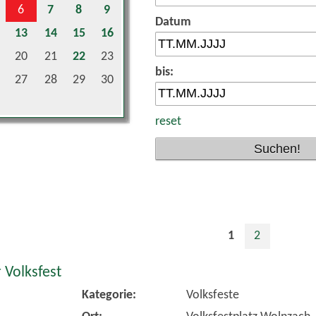
Datum
13
14
15
16
20
21
22
23
bis:
27
28
29
30
reset
1
2
 Volksfest
Kategorie:
Volksfeste
Ort:
Volksfestplatz Wolnzach