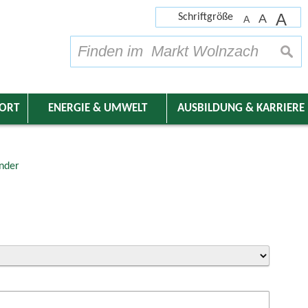
A
Schriftgröße
A
A
su
DORT
ENERGIE & UMWELT
AUSBILDUNG & KARRIERE
nder