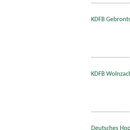
KDFB Gebronts
KDFB Wolnzach
Deutsches Hop