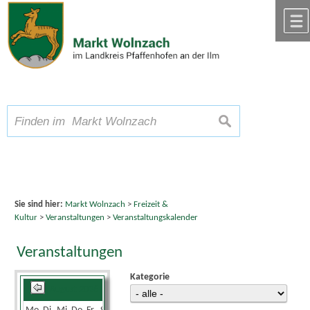
Zum Inhalt
,
zur Navigation
oder
zur Startseite
springen.
chließen
A
Schriftgröße
A
suchen
A
Sie sind hier:
Markt Wolnzach
>
Freizeit &
Kultur
>
Veranstaltungen
>
Veranstaltungskalender
Veranstaltungen
Kategorie
August 2026