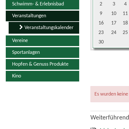
Schwimm- & Erlebnisbad
2
3
4
9
10
11
Veranstaltungen
16
17
18
Veranstaltungskalender
23
24
25
Vereine
30
Sportanlagen
Hopfen & Genuss Produkte
Kino
Es wurden keine
Weiterführend