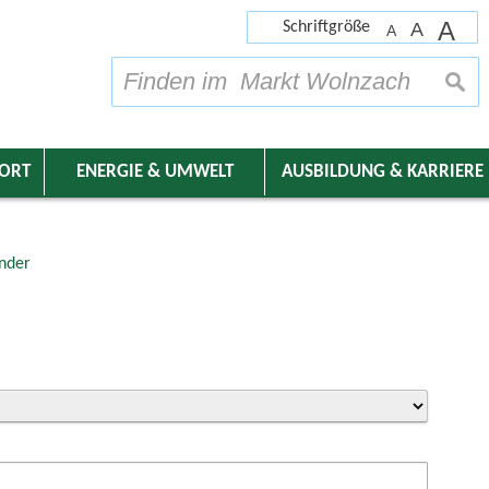
A
Schriftgröße
A
A
su
DORT
ENERGIE & UMWELT
AUSBILDUNG & KARRIERE
nder