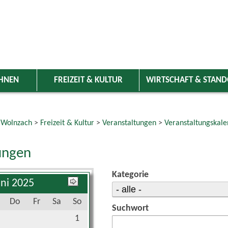
HNEN
FREIZEIT & KULTUR
WIRTSCHAFT & STAN
 Wolnzach
>
Freizeit & Kultur
>
Veranstaltungen
>
Veranstaltungskale
ungen
Kategorie
uni 2025
Do
Fr
Sa
So
Suchwort
1