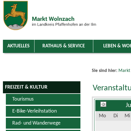
Zum Inhalt
,
zur Navigation
oder
zur Startseite
springen.
chließen
AKTUELLES
RATHAUS & SERVICE
LEBEN & WO
Sie sind hier:
Markt
Veranstalt
FREIZEIT & KULTUR
Tourismus
J
E-Bike-Verleihstation
Mo
Di
Mi
Rad- und Wanderwege