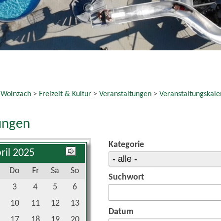
 Wolnzach
>
Freizeit & Kultur
>
Veranstaltungen
>
Veranstaltungskale
ungen
Kategorie
ril 2025
Do
Fr
Sa
So
Suchwort
3
4
5
6
10
11
12
13
Datum
17
18
19
20