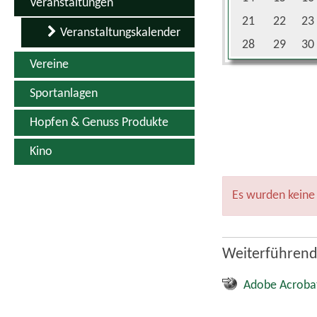
Veranstaltungen
21
22
23
Veranstaltungskalender
28
29
30
Vereine
Sportanlagen
Hopfen & Genuss Produkte
Kino
Es wurden keine
Weiterführend
Adobe Acroba