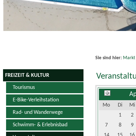
Sie sind hier:
Markt
Veranstalt
FREIZEIT & KULTUR
Tourismus
Ap
E-Bike-Verleihstation
Mo
Di
Mi
Rad- und Wanderwege
1
2
Schwimm- & Erlebnisbad
7
8
9
14
15
16