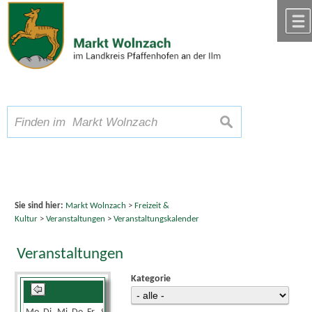
Zum Inhalt
,
zur Navigation
oder
zur Startseite
springen.
chließen
A
Schriftgröße
A
suchen
A
Sie sind hier:
Markt Wolnzach
>
Freizeit &
Kultur
>
Veranstaltungen
>
Veranstaltungskalender
Veranstaltungen
Kategorie
Juni 2025