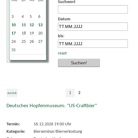
Mo
Di
Mi
Do
Fr
Sa
So
Suchwort
1
2
3
4
5
6
7
8
9
Datum
10
11
12
13
14
15
16
17
18
19
20
21
22
23
bis:
24
25
26
27
28
29
30
31
reset
1
2
zurück
Deutsches Hopfenmuseum: "US-Craftbier"
Termin:
16.12.2026 19:00 Uhr
Kategorie:
Bierseminar/Bierverkostung