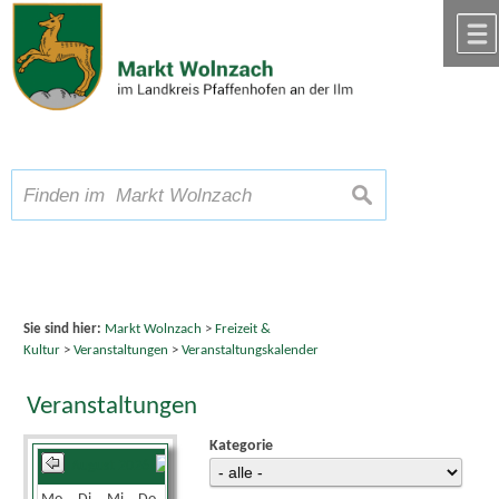
Zum Inhalt
,
zur Navigation
oder
zur Startseite
springen.
chließen
A
Schriftgröße
A
suchen
A
Sie sind hier:
Markt Wolnzach
>
Freizeit &
Kultur
>
Veranstaltungen
>
Veranstaltungskalender
Veranstaltungen
Kategorie
August 2026