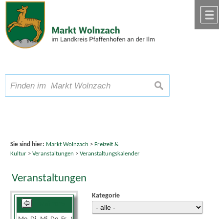
Zum Inhalt
,
zur Navigation
oder
zur Startseite
springen.
chließen
A
Schriftgröße
A
suchen
A
Sie sind hier:
Markt Wolnzach
>
Freizeit &
Kultur
>
Veranstaltungen
>
Veranstaltungskalender
Veranstaltungen
Kategorie
Mai 2025