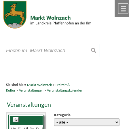
Zum Inhalt
,
zur Navigation
oder
zur Startseite
springen.
chließen
A
Schriftgröße
A
suchen
A
Sie sind hier:
Markt Wolnzach
>
Freizeit &
Kultur
>
Veranstaltungen
>
Veranstaltungskalender
Veranstaltungen
Kategorie
Juni 2025