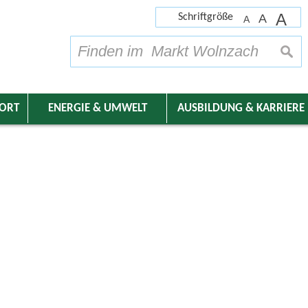
A
Schriftgröße
A
A
su
DORT
ENERGIE & UMWELT
AUSBILDUNG & KARRIERE
nder