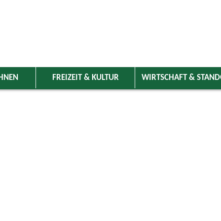
HNEN
FREIZEIT & KULTUR
WIRTSCHAFT & STAN
 Wolnzach
>
Freizeit & Kultur
>
Veranstaltungen
>
Veranstaltungskale
ungen
Kategorie
rz 2025
Do
Fr
Sa
So
Suchwort
1
2