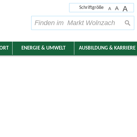
A
Schriftgröße
A
A
su
DORT
ENERGIE & UMWELT
AUSBILDUNG & KARRIERE
nder