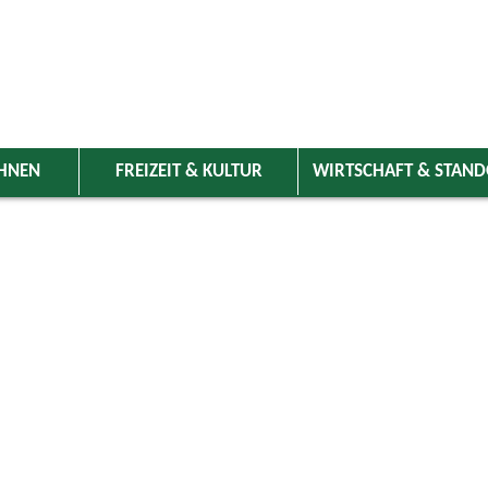
HNEN
FREIZEIT & KULTUR
WIRTSCHAFT & STAN
 Wolnzach
>
Freizeit & Kultur
>
Veranstaltungen
>
Veranstaltungskale
ungen
Kategorie
Juni
2025
Suchwort
Do
Fr
Sa
So