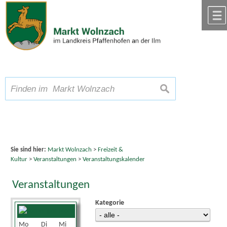
Zum Inhalt
,
zur Navigation
oder
zur Startseite
springen.
chließen
A
Schriftgröße
A
suchen
A
Sie sind hier:
Markt Wolnzach
>
Freizeit &
Kultur
>
Veranstaltungen
>
Veranstaltungskalender
Veranstaltungen
Kategorie
April 2026
Mo
Di
Mi
Do
Fr
Sa
So