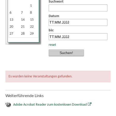
Suchwort
1
2
3
4
5
6
7
8
9
10
11
12
Datum
13
14
15
16
17
18
19
20
21
22
23
24
25
26
bis:
27
28
29
30
reset
Es wurden keine Veranstaltungen gefunden.
Weiterführende Links
Adobe Acrobat Reader zum kostenlosen Download